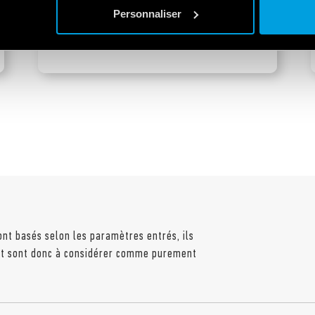
Gestion et mesure de
Personnaliser
l'énergie
ont basés selon les paramètres entrés, ils
 et sont donc à considérer comme purement