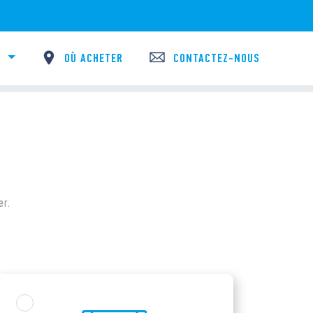
R
OÙ ACHETER
CONTACTEZ-NOUS
?
er.